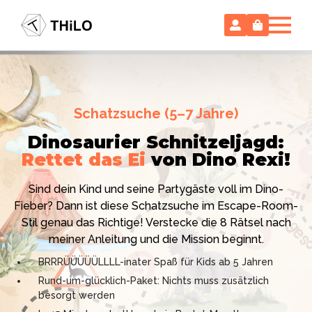
Escape Room (ab 8 oder 12 Jahre)
Schatzsuche (5–7 Jahre)
Locked-up Agents:
Im Labor
Dinosaurier Schnitzeljagd:
des Virologen
Rettet das Ei
von Dino Rexi!
Hollywood-Action
im
Das gab es noch nie: Verwandele dein Zuhause in ein
Kinderzimmer
– ohne
Sind dein Kind und seine Partygäste voll im Dino-
High-Tech Labor! Unser 24-seitiges PDF enthält alles:
Vorbereitungsstress!
Fieber? Dann ist diese Schatzsuche im Escape-Room-
Mission, Agentenausweise, Rätsel und Requisiten.
Stil genau das Richtige! Verstecke die 8 Rätsel nach
Knackt den Fall in 90 Minuten!
Ich bin THiLO, "Dein SPIEGEL"-Bestseller-Autor und
meiner Anleitung und die Mission beginnt.
Kniffliger Rätselspaß für 2 bis 6 Spieler (8 - 11 oder 12–
TV-Profi (ZDF "1, 2 oder 3"). Entdecke jetzt meine
BRRRÜÜÜÜÜLLLL-inater Spaß für Kids ab 5 Jahren
99 Jahre)
Schatzsuchen und Escape Rooms zum Sofort-
Rund-um-glücklich-Paket: Nichts muss zusätzlich
Professionelles PDF: Agentenausweise & Schilder
Download. Und natürlich meine Ebooks.
besorgt werden
inklusive