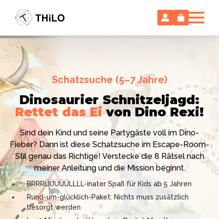
Escape Room (ab 8 oder 12 Jahre)
Schatzsuche (5–7 Jahre)
Locked-up Agents:
Im Labor
Dinosaurier Schnitzeljagd:
des Virologen
Rettet das Ei
von Dino Rexi!
Hollywood-Action
im
Das gab es noch nie: Verwandele dein Zuhause in ein
Kinderzimmer
– ohne
Sind dein Kind und seine Partygäste voll im Dino-
High-Tech Labor! Unser 24-seitiges PDF enthält alles:
Vorbereitungsstress!
Fieber? Dann ist diese Schatzsuche im Escape-Room-
Mission, Agentenausweise, Rätsel und Requisiten.
Stil genau das Richtige! Verstecke die 8 Rätsel nach
Knackt den Fall in 90 Minuten!
Ich bin THiLO, "Dein SPIEGEL"-Bestseller-Autor und
meiner Anleitung und die Mission beginnt.
Kniffliger Rätselspaß für 2 bis 6 Spieler (8 - 11 oder 12–
TV-Profi (ZDF "1, 2 oder 3"). Entdecke jetzt meine
BRRRÜÜÜÜÜLLLL-inater Spaß für Kids ab 5 Jahren
99 Jahre)
Schatzsuchen und Escape Rooms zum Sofort-
Rund-um-glücklich-Paket: Nichts muss zusätzlich
Professionelles PDF: Agentenausweise & Schilder
Download. Und natürlich meine Ebooks.
besorgt werden
inklusive