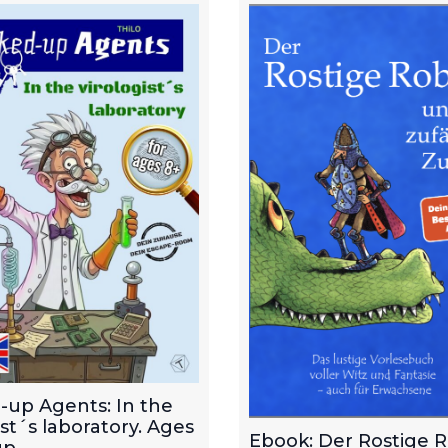
-up Agents: In the
ist´s laboratory. Ages
Ebook: Der Rostige 
p.