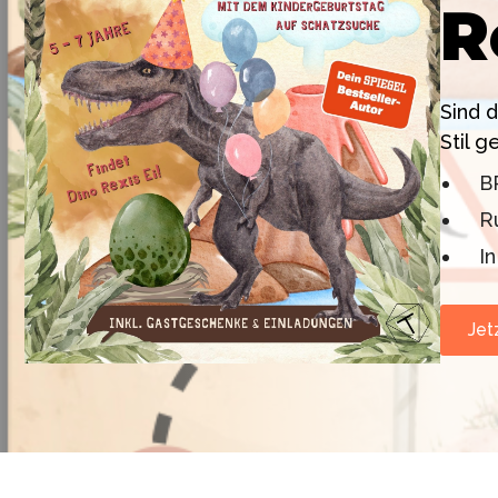
R
ohne
Das gab es noch nie: Verwandele dein Zuhause in
Vorbereitung
alles: Mission, Agentenausweise, Rätsel und Requi
Sind 
Stil g
Kniffliger Rätselspaß für 2 bis 6 Spieler (8 - 
Professionelles PDF: Agentenausweise & Schi
B
Ich bin THiLO, "Dein SPIEGEL"-Bestseller-Autor un
Sofort-Garantie: Nichts muss zusätzlich bes
R
oder 3"). Entdecke jetzt meine Schatzsuchen u
Sofort-Download. Und natürlich meine Ebooks.
I
Fall lösen & Download starten für 12,99€
Jet