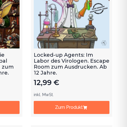
ie
Locked-up Agents: Im
bal
Labor des Virologen. Escape
m zum
Room zum Ausdrucken. Ab
hre.
12 Jahre.
12,99
€
inkl. MwSt.
Zum Produkt