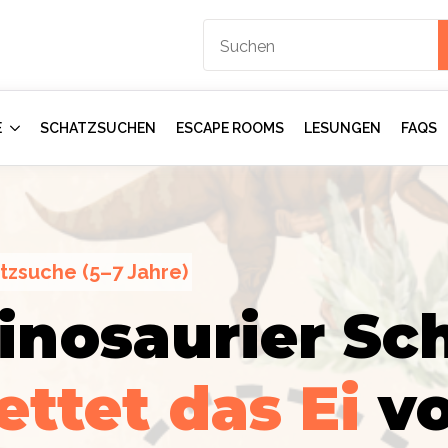
E
SCHATZSUCHEN
ESCAPE ROOMS
LESUNGEN
FAQS
tzsuche (5–7 Jahre)
inosaurier Sch
ction
gents:
Im
ettet das Ei
v
mmer
–
rologen