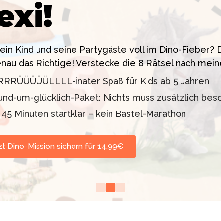
exi!
 ein High-Tech Labor! Unser 24-seitiges PDF enthäl
sstress!
siten. Knackt den Fall in 90 Minuten!
dein Kind und seine Partygäste voll im Dino-Fieber
enau das Richtige! Verstecke die 8 Rätsel nach mein
11 oder 12–99 Jahre)
lder inklusive
RRRÜÜÜÜÜLLLL-inater Spaß für Kids ab 5 Jahren
d TV-Profi (ZDF "1, 2
orgt werden
und-um-glücklich-Paket: Nichts muss zusätzlich bes
nd Escape Rooms zum
n 45 Minuten startklar – kein Bastel-Marathon
zt Dino-Mission sichern für 14,99€