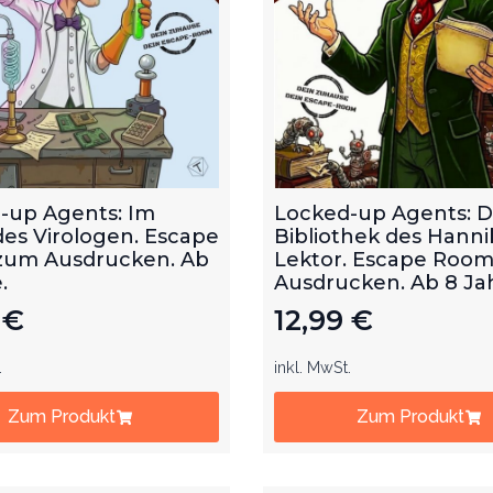
-up Agents: Im
Locked-up Agents: D
des Virologen. Escape
Bibliothek des Hanni
um Ausdrucken. Ab
Lektor. Escape Roo
.
Ausdrucken. Ab 8 Ja
9
€
12,99
€
.
inkl. MwSt.
Zum Produkt
Zum Produkt