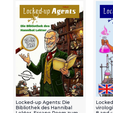
Locked-up Agents: Die
Locked
Bibliothek des Hannibal
virolog
Lektor. Escape Room zum
8 and u