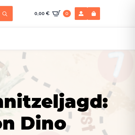
Search
0,00
€
0
for:
nitzeljagd:
on Dino