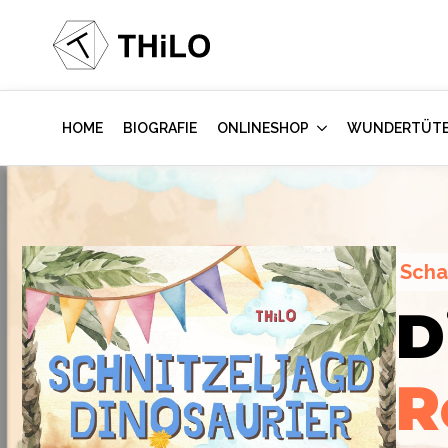
HOME
BIOGRAFIE
ONLINESHOP
WUNDERTÜT
Scha
Escape Room (ab 8 oder 12 Jahre)
D
Hollywood-A
Locked-up A
R
im Kinderzi
Labor
des Vi