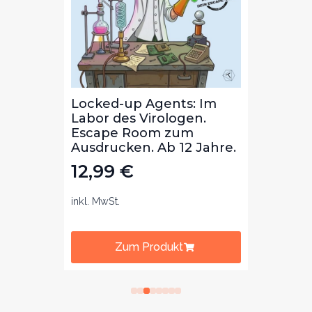
Die
Locked-up Agents: Im
Locke
ibal
Labor des Virologen.
Bibli
m
Escape Room zum
Lekt
b 8
Ausdrucken. Ab 12 Jahre.
zum 
Jahre
12,99
€
12,
inkl. MwSt.
inkl. Mw
Zum Produkt