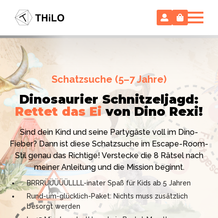
Escape Room (ab 8 oder 12 Jahre)
Schatzsuche (5–7 Jahre)
Locked-up Agents:
Im Labor
Dinosaurier Schnitzeljagd:
des Virologen
Rettet das Ei
von Dino Rexi!
Hollywood-Action
im
Das gab es noch nie: Verwandele dein Zuhause in ein
Kinderzimmer
– ohne
Sind dein Kind und seine Partygäste voll im Dino-
High-Tech Labor! Unser 24-seitiges PDF enthält alles:
Vorbereitungsstress!
Fieber? Dann ist diese Schatzsuche im Escape-Room-
Mission, Agentenausweise, Rätsel und Requisiten.
Stil genau das Richtige! Verstecke die 8 Rätsel nach
Knackt den Fall in 90 Minuten!
Ich bin THiLO, "Dein SPIEGEL"-Bestseller-Autor und
meiner Anleitung und die Mission beginnt.
Kniffliger Rätselspaß für 2 bis 6 Spieler (8 - 11 oder 12–
TV-Profi (ZDF "1, 2 oder 3"). Entdecke jetzt meine
BRRRÜÜÜÜÜLLLL-inater Spaß für Kids ab 5 Jahren
99 Jahre)
Schatzsuchen und Escape Rooms zum Sofort-
Rund-um-glücklich-Paket: Nichts muss zusätzlich
Professionelles PDF: Agentenausweise & Schilder
Download. Und natürlich meine Ebooks.
besorgt werden
inklusive