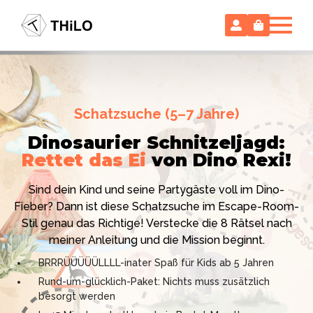
Escape Room (ab 8 oder 12 Jahre)
Schatzsuche (5–7 Jahre)
Locked-up Agents:
Im Labor
Dinosaurier Schnitzeljagd:
des Virologen
Rettet das Ei
von Dino Rexi!
Hollywood-Action
im
Das gab es noch nie: Verwandele dein Zuhause in ein
Kinderzimmer
– ohne
Sind dein Kind und seine Partygäste voll im Dino-
High-Tech Labor! Unser 24-seitiges PDF enthält alles:
Vorbereitungsstress!
Fieber? Dann ist diese Schatzsuche im Escape-Room-
Mission, Agentenausweise, Rätsel und Requisiten.
Stil genau das Richtige! Verstecke die 8 Rätsel nach
Knackt den Fall in 90 Minuten!
Ich bin THiLO, "Dein SPIEGEL"-Bestseller-Autor und
meiner Anleitung und die Mission beginnt.
Kniffliger Rätselspaß für 2 bis 6 Spieler (8 - 11 oder 12–
TV-Profi (ZDF "1, 2 oder 3"). Entdecke jetzt meine
BRRRÜÜÜÜÜLLLL-inater Spaß für Kids ab 5 Jahren
99 Jahre)
Schatzsuchen und Escape Rooms zum Sofort-
Rund-um-glücklich-Paket: Nichts muss zusätzlich
Professionelles PDF: Agentenausweise & Schilder
Download. Und natürlich meine Ebooks.
besorgt werden
inklusive