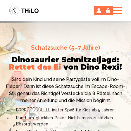
Escape Room (ab 8 oder 12 Jahre)
Schatzsuche (5–7 Jahre)
Locked-up Agents:
Im Labor
Dinosaurier Schnitzeljagd:
des Virologen
Rettet das Ei
von Dino Rexi!
Hollywood-Action
im
Das gab es noch nie: Verwandele dein Zuhause in ein
Kinderzimmer
– ohne
Sind dein Kind und seine Partygäste voll im Dino-
High-Tech Labor! Unser 24-seitiges PDF enthält alles:
Vorbereitungsstress!
Fieber? Dann ist diese Schatzsuche im Escape-Room-
Mission, Agentenausweise, Rätsel und Requisiten.
Stil genau das Richtige! Verstecke die 8 Rätsel nach
Knackt den Fall in 90 Minuten!
Ich bin THiLO, "Dein SPIEGEL"-Bestseller-Autor und
meiner Anleitung und die Mission beginnt.
Kniffliger Rätselspaß für 2 bis 6 Spieler (8 - 11 oder 12–
TV-Profi (ZDF "1, 2 oder 3"). Entdecke jetzt meine
BRRRÜÜÜÜÜLLLL-inater Spaß für Kids ab 5 Jahren
99 Jahre)
Schatzsuchen und Escape Rooms zum Sofort-
Rund-um-glücklich-Paket: Nichts muss zusätzlich
Professionelles PDF: Agentenausweise & Schilder
Download. Und natürlich meine Ebooks.
besorgt werden
inklusive