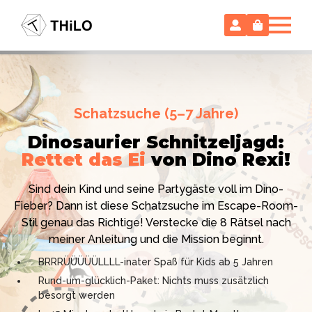
Escape Room (ab 8 oder 12 Jahre)
Schatzsuche (5–7 Jahre)
Locked-up Agents:
Im Labor
Dinosaurier Schnitzeljagd:
des Virologen
Rettet das Ei
von Dino Rexi!
Hollywood-Action
im
Das gab es noch nie: Verwandele dein Zuhause in ein
Kinderzimmer
– ohne
Sind dein Kind und seine Partygäste voll im Dino-
High-Tech Labor! Unser 24-seitiges PDF enthält alles:
Vorbereitungsstress!
Fieber? Dann ist diese Schatzsuche im Escape-Room-
Mission, Agentenausweise, Rätsel und Requisiten.
Stil genau das Richtige! Verstecke die 8 Rätsel nach
Knackt den Fall in 90 Minuten!
Ich bin THiLO, "Dein SPIEGEL"-Bestseller-Autor und
meiner Anleitung und die Mission beginnt.
Kniffliger Rätselspaß für 2 bis 6 Spieler (8 - 11 oder 12–
TV-Profi (ZDF "1, 2 oder 3"). Entdecke jetzt meine
BRRRÜÜÜÜÜLLLL-inater Spaß für Kids ab 5 Jahren
99 Jahre)
Schatzsuchen und Escape Rooms zum Sofort-
Rund-um-glücklich-Paket: Nichts muss zusätzlich
Professionelles PDF: Agentenausweise & Schilder
Download. Und natürlich meine Ebooks.
besorgt werden
inklusive