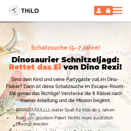
Escape Room (ab 8 oder 12 Jahre)
Schatzsuche (5–7 Jahre)
Locked-up Agents:
Im Labor
Dinosaurier Schnitzeljagd:
des Virologen
Rettet das Ei
von Dino Rexi!
Hollywood-Action
im
Das gab es noch nie: Verwandele dein Zuhause in ein
Kinderzimmer
– ohne
Sind dein Kind und seine Partygäste voll im Dino-
High-Tech Labor! Unser 24-seitiges PDF enthält alles:
Vorbereitungsstress!
Fieber? Dann ist diese Schatzsuche im Escape-Room-
Mission, Agentenausweise, Rätsel und Requisiten.
Stil genau das Richtige! Verstecke die 8 Rätsel nach
Knackt den Fall in 90 Minuten!
Ich bin THiLO, "Dein SPIEGEL"-Bestseller-Autor und
meiner Anleitung und die Mission beginnt.
Kniffliger Rätselspaß für 2 bis 6 Spieler (8 - 11 oder 12–
TV-Profi (ZDF "1, 2 oder 3"). Entdecke jetzt meine
BRRRÜÜÜÜÜLLLL-inater Spaß für Kids ab 5 Jahren
99 Jahre)
Schatzsuchen und Escape Rooms zum Sofort-
Rund-um-glücklich-Paket: Nichts muss zusätzlich
Professionelles PDF: Agentenausweise & Schilder
Download. Und natürlich meine Ebooks.
besorgt werden
inklusive