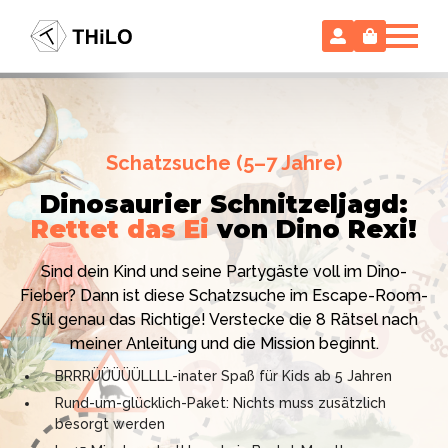
Escape Room (ab 8 oder 12 Jahre)
Schatzsuche (5–7 Jahre)
Locked-up Agents:
Im Labor
Dinosaurier Schnitzeljagd:
des Virologen
Rettet das Ei
von Dino Rexi!
Hollywood-Action
im
Das gab es noch nie: Verwandele dein Zuhause in ein
Kinderzimmer
– ohne
Sind dein Kind und seine Partygäste voll im Dino-
High-Tech Labor! Unser 24-seitiges PDF enthält alles:
Vorbereitungsstress!
Fieber? Dann ist diese Schatzsuche im Escape-Room-
Mission, Agentenausweise, Rätsel und Requisiten.
Stil genau das Richtige! Verstecke die 8 Rätsel nach
Knackt den Fall in 90 Minuten!
Ich bin THiLO, "Dein SPIEGEL"-Bestseller-Autor und
meiner Anleitung und die Mission beginnt.
Kniffliger Rätselspaß für 2 bis 6 Spieler (8 - 11 oder 12–
TV-Profi (ZDF "1, 2 oder 3"). Entdecke jetzt meine
BRRRÜÜÜÜÜLLLL-inater Spaß für Kids ab 5 Jahren
99 Jahre)
Schatzsuchen und Escape Rooms zum Sofort-
Rund-um-glücklich-Paket: Nichts muss zusätzlich
Professionelles PDF: Agentenausweise & Schilder
Download. Und natürlich meine Ebooks.
besorgt werden
inklusive