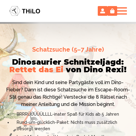
Escape Room (ab 8 oder 12 Jahre)
Schatzsuche (5–7 Jahre)
Locked-up Agents:
Im Labor
Dinosaurier Schnitzeljagd:
des Virologen
Rettet das Ei
von Dino Rexi!
Hollywood-Action
im
Das gab es noch nie: Verwandele dein Zuhause in ein
Kinderzimmer
– ohne
Sind dein Kind und seine Partygäste voll im Dino-
High-Tech Labor! Unser 24-seitiges PDF enthält alles:
Vorbereitungsstress!
Fieber? Dann ist diese Schatzsuche im Escape-Room-
Mission, Agentenausweise, Rätsel und Requisiten.
Stil genau das Richtige! Verstecke die 8 Rätsel nach
Knackt den Fall in 90 Minuten!
Ich bin THiLO, "Dein SPIEGEL"-Bestseller-Autor und
meiner Anleitung und die Mission beginnt.
Kniffliger Rätselspaß für 2 bis 6 Spieler (8 - 11 oder 12–
TV-Profi (ZDF "1, 2 oder 3"). Entdecke jetzt meine
BRRRÜÜÜÜÜLLLL-inater Spaß für Kids ab 5 Jahren
99 Jahre)
Schatzsuchen und Escape Rooms zum Sofort-
Rund-um-glücklich-Paket: Nichts muss zusätzlich
Professionelles PDF: Agentenausweise & Schilder
Download. Und natürlich meine Ebooks.
besorgt werden
inklusive