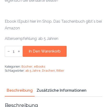
eigentlich die Behaarte Beate?
Ebook (Epub) hier im Shop. Das Taschenbuch gibt´s bei
Amazon
Altersempfehlung: ab 5 Jahren
Ebook:
Der
In Den Warenkorb
Rostige
Robert
und
elf
Kategorien:
Bücher
,
eBooks
zufällige
Schlagwörter:
ab 5 Jahre
,
Drachen
,
Ritter
Zufälle
(Band
1)
Menge
Beschreibung
Zusätzliche Informationen
Beschreibung