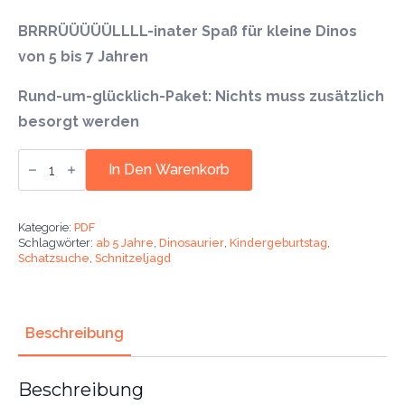
BRRRÜÜÜÜÜLLLL-inater Spaß für kleine Dinos
von 5 bis 7 Jahren
Rund-um-glücklich-Paket: Nichts muss zusätzlich
besorgt werden
Dinosaurier
Schnitzeljagd.
In Den Warenkorb
Mit
dem
Kindergeburtstag
auf
Kategorie:
PDF
Schatzsuche.
Schlagwörter:
ab 5 Jahre
,
Dinosaurier
,
Kindergeburtstag
,
Ab
Schatzsuche
,
Schnitzeljagd
5
Jahre.
Menge
Beschreibung
Beschreibung