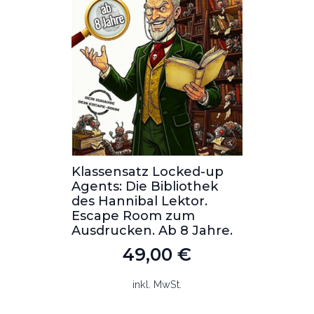
-up
Klassensatz Locked-up
Klass
ek
Agents: Die Werkstatt
Agent
.
des Weihnachts-
des H
Erpressers. Escape Room
Esca
hre.
zum Ausdrucken. Ab 8
Ausdr
Jahre.
49,00
€
inkl. MwSt.