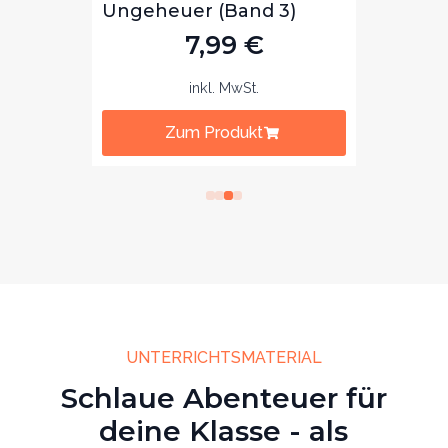
)
7,99
€
inkl. MwSt.
Zum Produkt
UNTERRICHTSMATERIAL
Schlaue Abenteuer für
deine Klasse - als