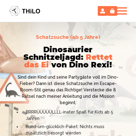
Hollywood-Action
im
Escape Room (ab 8 oder 12 Jahre)
Schatzsuche (ab 5 Jahre)
Kinderzimmer
– ohne
Locked-up Agents:
Dinosaurier
Im
Vorbereitungsstress!
Schnitzeljagd:
Labor
des Virologen
Rettet
Ich bin THiLO. "Dein SPIEGEL"-Bestseller-Autor und TV-
das Ei
von Dino Rexi!
Profi ("1, 2 oder 3", "Siebenstein", "Sesamstraße", "Schloss
Das gab es noch nie: Verwandele dein Zuhause in
Einstein", "Bibi & Tina"). Entdecke meine 1000fach
ein High-Tech Labor! Unser 24-seitiges PDF enthält
Sind dein Kind und seine Partygäste voll im Dino-
bewährten Schatzsuchen und Escape Rooms zum
alles: Mission, Agentenausweise, Rätsel und
Fieber? Dann ist diese Schatzsuche im Escape-
Sofort-Download.
Requisiten. Knackt den Fall in 90 Minuten! Die Welt
Room-Stil genau das Richtige! Verstecke die 8
Und natürlich meine Ebooks vom "Rostigen Robert" und
zählt auf euch!
Rätsel nach meiner Anleitung und die Mission
anderen Lieblingen.
beginnt.
Kniffliger Rätselspaß für 2 bis 6 Spieler ab 8
oder ab 12 Jahre
BRRRÜÜÜÜÜLLLL-inater Spaß für Kids ab 5
Jahren
Professionelles PDF: Agentenausweise &
Rätsel inklusive
Rund-um-glücklich-Paket: Nichts muss
zusätzlich besorgt werden
Sofort-Garantie: Nichts muss zusätzlich