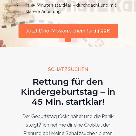
gekauft werden
In 45 Minuten startklar – durchdacht und mit
klarere Anleitung
Fall lösen & Download starten für
12,99€
Jetzt Dino-Mission sichern für 14,99€
SCHATZSUCHEN
Rettung für den
Kindergeburtstag – in
45 Min. startklar!
Der Geburtstag rückt näher und die Panik
steigt? Ich nehme dir eine Großteil der
Planung ab! Meine Schatzsuchen bieten