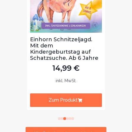
d.
Weltreise Schnitzeljagd.
Dinos
Mit dem
Schni
uf
Kindergeburtstag auf
Kinde
ahre
Schatzsuche. Ab 8 Jahre.
Schat
14,99
€
inkl. MwSt.
Zum Produkt