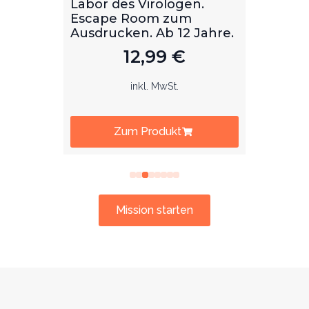
.
Bibliothek des Hannibal
virol
Lektor. Escape Room
Ages 
ahre.
zum Ausdrucken. Ab 12
Jahre.
12,99
€
inkl. MwSt.
Zum Produkt
Mission starten