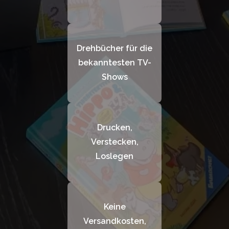
Drehbücher für die
bekanntesten TV-
Shows
Drucken,
Verstecken,
Loslegen
Keine
Versandkosten,