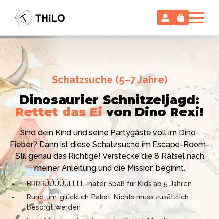
Escape Room (ab 8 oder 12 Jahre)
Schatzsuche (5–7 Jahre)
Locked-up Agents:
Im Labor
Dinosaurier Schnitzeljagd:
des Virologen
Rettet das Ei
von Dino Rexi!
Hollywood-Action
im
Das gab es noch nie: Verwandele dein Zuhause in ein
Kinderzimmer
– ohne
Sind dein Kind und seine Partygäste voll im Dino-
High-Tech Labor! Unser 24-seitiges PDF enthält alles:
Vorbereitungsstress!
Fieber? Dann ist diese Schatzsuche im Escape-Room-
Mission, Agentenausweise, Rätsel und Requisiten.
Stil genau das Richtige! Verstecke die 8 Rätsel nach
Knackt den Fall in 90 Minuten!
Ich bin THiLO, "Dein SPIEGEL"-Bestseller-Autor und
meiner Anleitung und die Mission beginnt.
Kniffliger Rätselspaß für 2 bis 6 Spieler (8 - 11 oder 12–
TV-Profi (ZDF "1, 2 oder 3"). Entdecke jetzt meine
BRRRÜÜÜÜÜLLLL-inater Spaß für Kids ab 5 Jahren
99 Jahre)
Schatzsuchen und Escape Rooms zum Sofort-
Rund-um-glücklich-Paket: Nichts muss zusätzlich
Professionelles PDF: Agentenausweise & Schilder
Download. Und natürlich meine Ebooks.
besorgt werden
inklusive