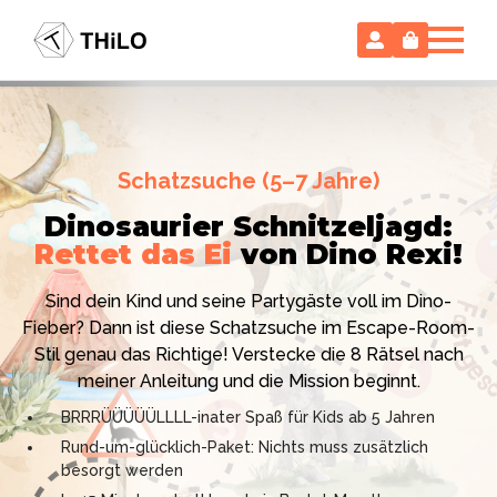
Escape Room (ab 8 oder 12 Jahre)
Schatzsuche (5–7 Jahre)
Locked-up Agents:
Im Labor
Dinosaurier Schnitzeljagd:
des Virologen
Rettet das Ei
von Dino Rexi!
Hollywood-Action
im
Das gab es noch nie: Verwandele dein Zuhause in ein
Kinderzimmer
– ohne
Sind dein Kind und seine Partygäste voll im Dino-
High-Tech Labor! Unser 24-seitiges PDF enthält alles:
Vorbereitungsstress!
Fieber? Dann ist diese Schatzsuche im Escape-Room-
Mission, Agentenausweise, Rätsel und Requisiten.
Stil genau das Richtige! Verstecke die 8 Rätsel nach
Knackt den Fall in 90 Minuten!
Ich bin THiLO, "Dein SPIEGEL"-Bestseller-Autor und
meiner Anleitung und die Mission beginnt.
Kniffliger Rätselspaß für 2 bis 6 Spieler (8 - 11 oder 12–
TV-Profi (ZDF "1, 2 oder 3"). Entdecke jetzt meine
BRRRÜÜÜÜÜLLLL-inater Spaß für Kids ab 5 Jahren
99 Jahre)
Schatzsuchen und Escape Rooms zum Sofort-
Rund-um-glücklich-Paket: Nichts muss zusätzlich
Professionelles PDF: Agentenausweise & Schilder
Download. Und natürlich meine Ebooks.
besorgt werden
inklusive