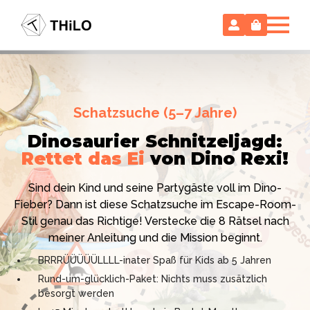
Escape Room (ab 8 oder 12 Jahre)
Schatzsuche (5–7 Jahre)
Locked-up Agents:
Im Labor
Dinosaurier Schnitzeljagd:
des Virologen
Rettet das Ei
von Dino Rexi!
Hollywood-Action
im
Das gab es noch nie: Verwandele dein Zuhause in ein
Kinderzimmer
– ohne
Sind dein Kind und seine Partygäste voll im Dino-
High-Tech Labor! Unser 24-seitiges PDF enthält alles:
Vorbereitungsstress!
Fieber? Dann ist diese Schatzsuche im Escape-Room-
Mission, Agentenausweise, Rätsel und Requisiten.
Stil genau das Richtige! Verstecke die 8 Rätsel nach
Knackt den Fall in 90 Minuten!
Ich bin THiLO, "Dein SPIEGEL"-Bestseller-Autor und
meiner Anleitung und die Mission beginnt.
Kniffliger Rätselspaß für 2 bis 6 Spieler (8 - 11 oder 12–
TV-Profi (ZDF "1, 2 oder 3"). Entdecke jetzt meine
BRRRÜÜÜÜÜLLLL-inater Spaß für Kids ab 5 Jahren
99 Jahre)
Schatzsuchen und Escape Rooms zum Sofort-
Rund-um-glücklich-Paket: Nichts muss zusätzlich
Professionelles PDF: Agentenausweise & Schilder
Download. Und natürlich meine Ebooks.
besorgt werden
inklusive