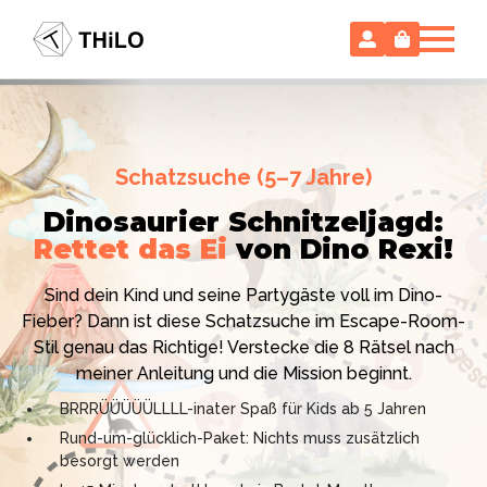
Escape Room (ab 8 oder 12 Jahre)
Schatzsuche (5–7 Jahre)
Locked-up Agents:
Im Labor
Dinosaurier Schnitzeljagd:
des Virologen
Rettet das Ei
von Dino Rexi!
Hollywood-Action
im
Das gab es noch nie: Verwandele dein Zuhause in ein
Kinderzimmer
– ohne
Sind dein Kind und seine Partygäste voll im Dino-
High-Tech Labor! Unser 24-seitiges PDF enthält alles:
Vorbereitungsstress!
Fieber? Dann ist diese Schatzsuche im Escape-Room-
Mission, Agentenausweise, Rätsel und Requisiten.
Stil genau das Richtige! Verstecke die 8 Rätsel nach
Knackt den Fall in 90 Minuten!
Ich bin THiLO, "Dein SPIEGEL"-Bestseller-Autor und
meiner Anleitung und die Mission beginnt.
Kniffliger Rätselspaß für 2 bis 6 Spieler (8 - 11 oder 12–
TV-Profi (ZDF "1, 2 oder 3"). Entdecke jetzt meine
BRRRÜÜÜÜÜLLLL-inater Spaß für Kids ab 5 Jahren
99 Jahre)
Schatzsuchen und Escape Rooms zum Sofort-
Rund-um-glücklich-Paket: Nichts muss zusätzlich
Professionelles PDF: Agentenausweise & Schilder
Download. Und natürlich meine Ebooks.
besorgt werden
inklusive