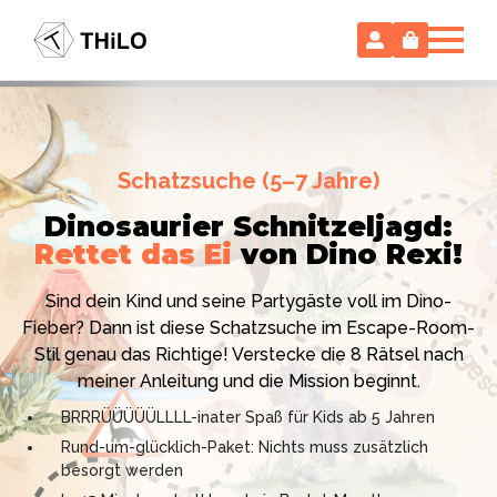
Escape Room (ab 8 oder 12 Jahre)
Schatzsuche (5–7 Jahre)
Locked-up Agents:
Im Labor
Dinosaurier Schnitzeljagd:
des Virologen
Rettet das Ei
von Dino Rexi!
Hollywood-Action
im
Das gab es noch nie: Verwandele dein Zuhause in ein
Kinderzimmer
– ohne
Sind dein Kind und seine Partygäste voll im Dino-
High-Tech Labor! Unser 24-seitiges PDF enthält alles:
Vorbereitungsstress!
Fieber? Dann ist diese Schatzsuche im Escape-Room-
Mission, Agentenausweise, Rätsel und Requisiten.
Stil genau das Richtige! Verstecke die 8 Rätsel nach
Knackt den Fall in 90 Minuten!
Ich bin THiLO, "Dein SPIEGEL"-Bestseller-Autor und
meiner Anleitung und die Mission beginnt.
Kniffliger Rätselspaß für 2 bis 6 Spieler (8 - 11 oder 12–
TV-Profi (ZDF "1, 2 oder 3"). Entdecke jetzt meine
BRRRÜÜÜÜÜLLLL-inater Spaß für Kids ab 5 Jahren
99 Jahre)
Schatzsuchen und Escape Rooms zum Sofort-
Rund-um-glücklich-Paket: Nichts muss zusätzlich
Professionelles PDF: Agentenausweise & Schilder
Download. Und natürlich meine Ebooks.
besorgt werden
inklusive