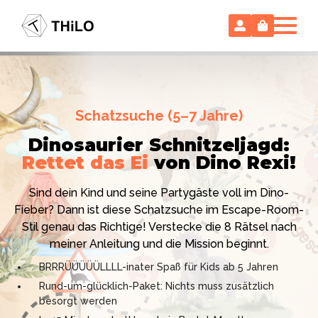
Escape Room (ab 8 oder 12 Jahre)
Schatzsuche (5–7 Jahre)
Locked-up Agents:
Im Labor
Dinosaurier Schnitzeljagd:
des Virologen
Rettet das Ei
von Dino Rexi!
Hollywood-Action
im
Das gab es noch nie: Verwandele dein Zuhause in ein
Kinderzimmer
– ohne
Sind dein Kind und seine Partygäste voll im Dino-
High-Tech Labor! Unser 24-seitiges PDF enthält alles:
Vorbereitungsstress!
Fieber? Dann ist diese Schatzsuche im Escape-Room-
Mission, Agentenausweise, Rätsel und Requisiten.
Stil genau das Richtige! Verstecke die 8 Rätsel nach
Knackt den Fall in 90 Minuten!
Ich bin THiLO, "Dein SPIEGEL"-Bestseller-Autor und
meiner Anleitung und die Mission beginnt.
Kniffliger Rätselspaß für 2 bis 6 Spieler (8 - 11 oder 12–
TV-Profi (ZDF "1, 2 oder 3"). Entdecke jetzt meine
BRRRÜÜÜÜÜLLLL-inater Spaß für Kids ab 5 Jahren
99 Jahre)
Schatzsuchen und Escape Rooms zum Sofort-
Rund-um-glücklich-Paket: Nichts muss zusätzlich
Professionelles PDF: Agentenausweise & Schilder
Download. Und natürlich meine Ebooks.
besorgt werden
inklusive