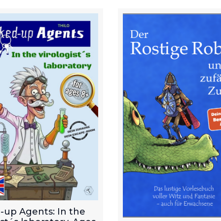
-up Agents: In the
ist´s laboratory. Ages
Ebook: Der Rostige 
p.