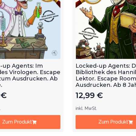
-up Agents: Im
Locked-up Agents: D
des Virologen. Escape
Bibliothek des Hanni
um Ausdrucken. Ab
Lektor. Escape Roo
.
Ausdrucken. Ab 8 Ja
9
€
12,99
€
.
inkl. MwSt.
Zum Produkt
Zum Produkt