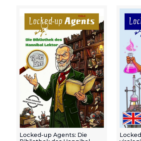
Locked-up Agents: Die
Locked
Bibliothek des Hannibal
virolog
Lektor. Escape Room zum
8 and u