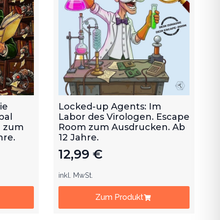
ie
Locked-up Agents: Im
bal
Labor des Virologen. Escape
m zum
Room zum Ausdrucken. Ab
hre.
12 Jahre.
12,99
€
inkl. MwSt.
Zum Produkt