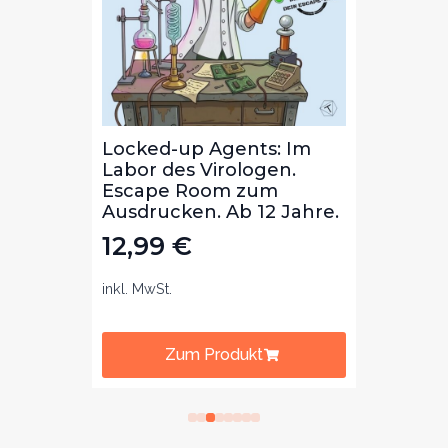
Die
Locked-up Agents: Im
Locke
ibal
Labor des Virologen.
Bibli
m
Escape Room zum
Lekt
b 8
Ausdrucken. Ab 12 Jahre.
zum 
Jahre
12,99
€
12,
inkl. MwSt.
inkl. Mw
Zum Produkt